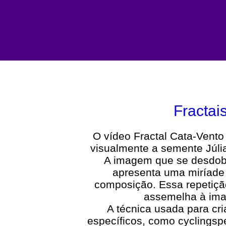
Fractais
O vídeo Fractal Cata-Vento
visualmente a semente Júlia
A imagem que se desdobr
apresenta uma miríade 
composição. Essa repetição
assemelha à ima
A técnica usada para cr
específicos, como cycling