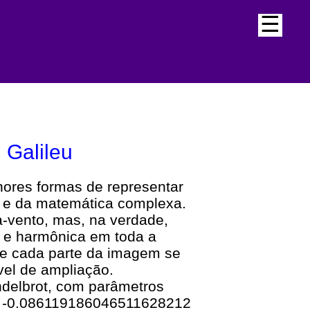
☰
l Galileu
hores formas de representar
is e da matemática complexa.
-vento, mas, na verdade,
a e harmônica em toda a
nde cada parte da imagem se
el de ampliação.
ndelbrot, com parâmetros
s -0.086119186046511628212