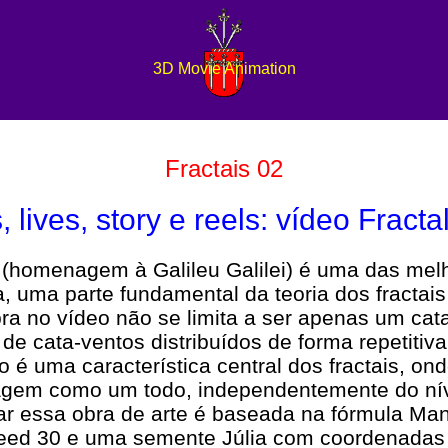
3D Movie Animation
Fractais 02
, lives, story e reels: vídeo Fracta
 (homenagem à Galileu Galilei) é uma das mel
, uma parte fundamental da teoria dos fracta
a no vídeo não se limita a ser apenas um cata
de cata-ventos distribuídos de forma repetitiv
 é uma característica central dos fractais, o
gem como um todo, independentemente do nív
iar essa obra de arte é baseada na fórmula Ma
speed 30 e uma semente Júlia com coordenada